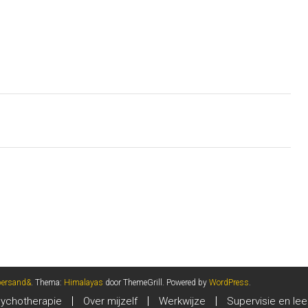
persand&
. Thema:
Himalayas
door ThemeGrill. Powered by
WordPress
.
ychotherapie
Over mijzelf
Werkwijze
Supervisie en lee