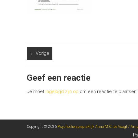
← Vorige
Geef een reactie
Je moet
ingelogd zijn op
om een reactie te plaatsen.
Copyright © 2026
Psychotherapiepraktijk Anna M.C. de Voogt / Am
Ps