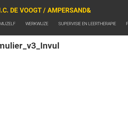
.C. DE VOOGT / AMPERSAND&
MIJZELF
WERKWIJZE
SUPERVISIE EN LEERTHERAPIE
ulier_v3_Invul