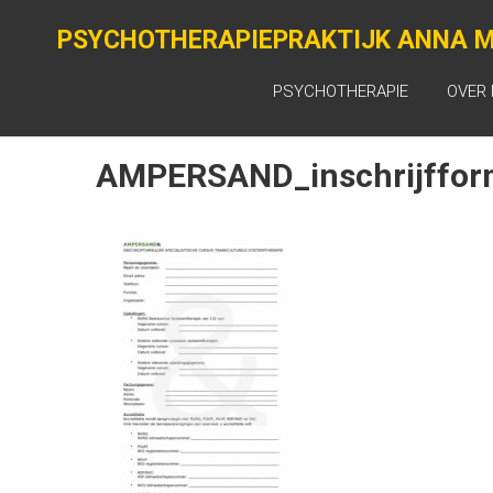
Ga
naar
PSYCHOTHERAPIEPRAKTIJK ANNA M
de
inhoud
PSYCHOTHERAPIE
OVER 
AMPERSAND_inschrijfform