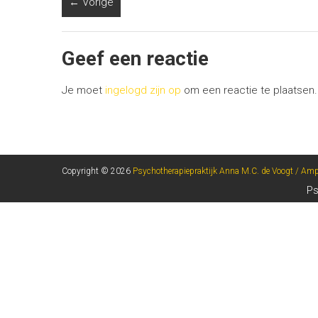
← Vorige
Geef een reactie
Je moet
ingelogd zijn op
om een reactie te plaatsen.
Copyright © 2026
Psychotherapiepraktijk Anna M.C. de Voogt / Am
Ps