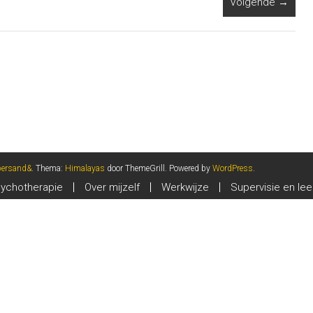
Volgende →
persand&
. Thema:
Himalayas
door ThemeGrill. Powered by
WordPress
.
ychotherapie
Over mijzelf
Werkwijze
Supervisie en lee