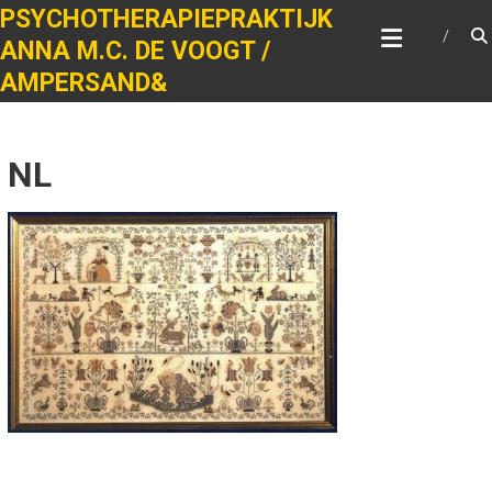
Ga
PSYCHOTHERAPIEPRAKTIJK
naar
ANNA M.C. DE VOOGT /
de
AMPERSAND&
inhoud
NL