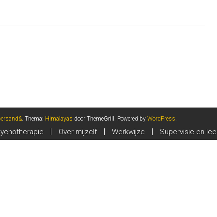
persand&
. Thema:
Himalayas
door ThemeGrill. Powered by
WordPress
.
ychotherapie
Over mijzelf
Werkwijze
Supervisie en lee