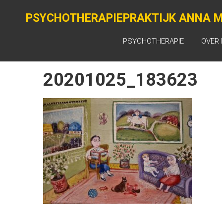
Ga
naar
PSYCHOTHERAPIEPRAKTIJK ANNA M
de
inhoud
PSYCHOTHERAPIE
OVER 
20201025_183623